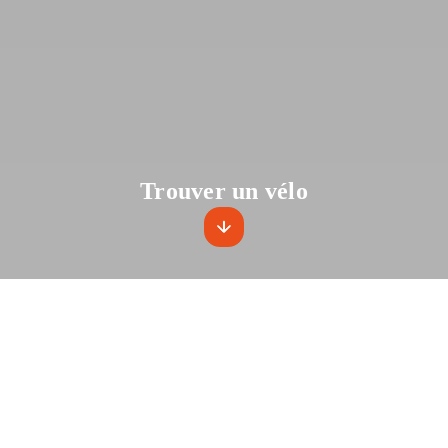
Trouver un vélo
Des vélos électriques en
libre-service haut de